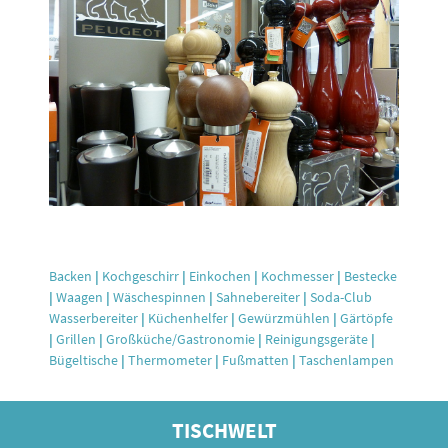
Backen
|
Kochgeschirr
|
Einkochen
|
Kochmesser
|
Bestecke
|
Waagen
|
Wäschespinnen
|
Sahnebereiter
|
Soda-Club
Wasserbereiter
|
Küchenhelfer
|
Gewürzmühlen
|
Gärtöpfe
|
Grillen
|
Großküche/Gastronomie
|
Reinigungsgeräte
|
Bügeltische
|
Thermometer
|
Fußmatten
|
Taschenlampen
TISCHWELT